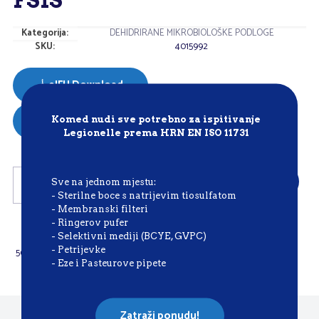
FSIS
Kategorija:
DEHIDRIRANE MIKROBIOLOŠKE PODLOGE
SKU:
4015992
eIFU Download
SDS Download
Komed nudi sve potrebno za ispitivanje
Legionelle prema HRN EN ISO 11731
LISTERIA
Dodaj
Sve na jednom mjestu:
ENRICHMENT
- Sterilne boce s natrijevim tiosulfatom
BROTH
- Membranski filteri
UVM
Pakiranje:
- Ringerov pufer
2
- Selektivni mediji (BCYE, GVPC)
-
- Petrijevke
500 g
USDA-
- Eze i Pasteurove pipete
FSIS
količina
Zatraži ponudu!