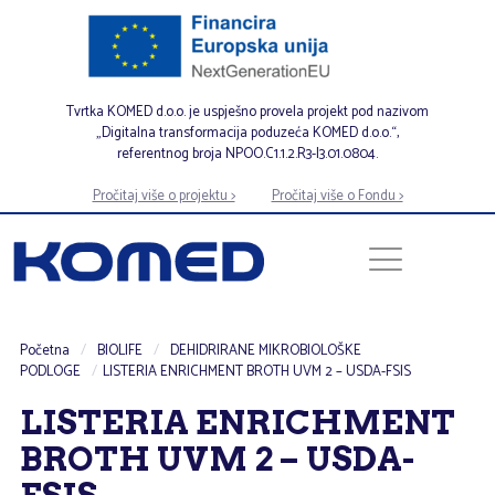
Tvrtka KOMED d.o.o. je uspješno provela projekt pod nazivom
„Digitalna transformacija poduzeća KOMED d.o.o.“,
referentnog broja NPOO.C1.1.2.R3-I3.01.0804.
Pročitaj više o projektu >
Pročitaj više o Fondu >
Početna
/
BIOLIFE
/
DEHIDRIRANE MIKROBIOLOŠKE
PODLOGE
/
LISTERIA ENRICHMENT BROTH UVM 2 – USDA-FSIS
LISTERIA ENRICHMENT
BROTH UVM 2 – USDA-