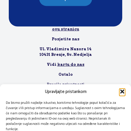
Nazovite nas
+385 1 7701 750
Za poslovnu suradnju, molimo posjetite
ovu stranicu
Posjetite nas
Ul. Vladimira Nazora 14
10431 Brezje, Sv. Nedjelja
Vidi
kartu do nas
Ostalo
Pravila privatnosti
Uvjeti korištenja
Upravljajte pristankom
Radno vrijeme
Zaposlenje
Da bismo pružili najbolje iskustvo, koristimo tehnologije poput kolačića za
čuvanje i/ili pristup informacijama o uređaju. Suglasnost s ovim tehnologijama
će nam omogućiti da obrađujemo podatke kao što su ponašanje pri
pregledavanju ili jedinstveni ID-ovi na ovoj web stranici. Nepristanak ili
povlačenje suglasnosti može negativno utjecati na određene karakteristike i
funkcije.