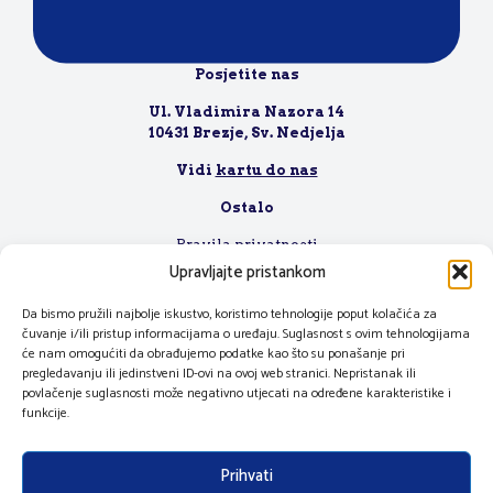
Za poslovnu suradnju, molimo posjetite
ovu stranicu
Posjetite nas
Ul. Vladimira Nazora 14
10431 Brezje, Sv. Nedjelja
Vidi
kartu do nas
Ostalo
Pravila privatnosti
Uvjeti korištenja
Upravljajte pristankom
Radno vrijeme
Zaposlenje
Da bismo pružili najbolje iskustvo, koristimo tehnologije poput kolačića za
čuvanje i/ili pristup informacijama o uređaju. Suglasnost s ovim tehnologijama
će nam omogućiti da obrađujemo podatke kao što su ponašanje pri
pregledavanju ili jedinstveni ID-ovi na ovoj web stranici. Nepristanak ili
povlačenje suglasnosti može negativno utjecati na određene karakteristike i
funkcije.
Prihvati