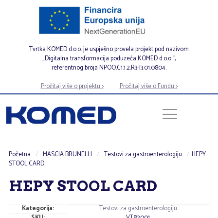
Tvrtka KOMED d.o.o. je uspješno provela projekt pod nazivom
„Digitalna transformacija poduzeća KOMED d.o.o.“,
referentnog broja NPOO.C1.1.2.R3-I3.01.0804.
Pročitaj više o projektu >
Pročitaj više o Fondu >
Početna
/
MASCIA BRUNELLI
/
Testovi za gastroenterologiju
/
HEPY
STOOL CARD
HEPY STOOL CARD
Kategorija:
Testovi za gastroenterologiju
SKU:
VT82001