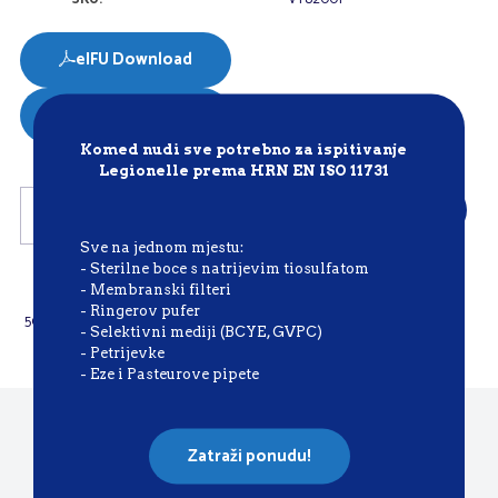
eIFU Download
SDS Download
Komed nudi sve potrebno za ispitivanje
Legionelle prema HRN EN ISO 11731
HEPY
Dodaj
STOOL
CARD
Sve na jednom mjestu:
količina
Pakiranje:
- Sterilne boce s natrijevim tiosulfatom
- Membranski filteri
- Ringerov pufer
50 tests
- Selektivni mediji (BCYE, GVPC)
- Petrijevke
- Eze i Pasteurove pipete
Nazovite nas
Zatraži ponudu!
+385 1 7701 750