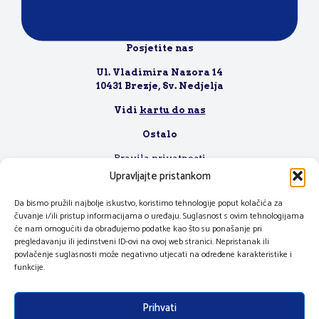
Za poslovnu suradnju, molimo posjetite
ovu stranicu
Posjetite nas
Ul. Vladimira Nazora 14
10431 Brezje, Sv. Nedjelja
Vidi
kartu do nas
Ostalo
Pravila privatnosti
Uvjeti korištenja
Upravljajte pristankom
Radno vrijeme
Zaposlenje
Da bismo pružili najbolje iskustvo, koristimo tehnologije poput kolačića za
čuvanje i/ili pristup informacijama o uređaju. Suglasnost s ovim tehnologijama
će nam omogućiti da obrađujemo podatke kao što su ponašanje pri
pregledavanju ili jedinstveni ID-ovi na ovoj web stranici. Nepristanak ili
povlačenje suglasnosti može negativno utjecati na određene karakteristike i
funkcije.
Prihvati