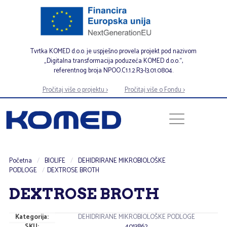
Tvrtka KOMED d.o.o. je uspješno provela projekt pod nazivom
„Digitalna transformacija poduzeća KOMED d.o.o.“,
referentnog broja NPOO.C1.1.2.R3-I3.01.0804.
Pročitaj više o projektu >
Pročitaj više o Fondu >
Početna
/
BIOLIFE
/
DEHIDRIRANE MIKROBIOLOŠKE
PODLOGE
/
DEXTROSE BROTH
DEXTROSE BROTH
Kategorija:
DEHIDRIRANE MIKROBIOLOŠKE PODLOGE
SKU:
4013862