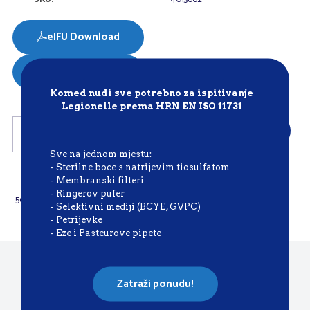
eIFU Download
SDS Download
Komed nudi sve potrebno za ispitivanje
Legionelle prema HRN EN ISO 11731
DEXTROSE
Dodaj
BROTH
količina
Sve na jednom mjestu:
Pakiranje:
- Sterilne boce s natrijevim tiosulfatom
- Membranski filteri
- Ringerov pufer
500 g
- Selektivni mediji (BCYE, GVPC)
- Petrijevke
- Eze i Pasteurove pipete
Nazovite nas
Zatraži ponudu!
+385 1 7701 750